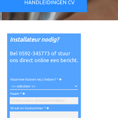
HANDLEIDINGEN CV
Installateur nodig?
Bel 0592-345773 of stuur
ons direct online een bericht.
Waarmee kunnen wij u helpen? *
Naam *
Straat en huisnummer *