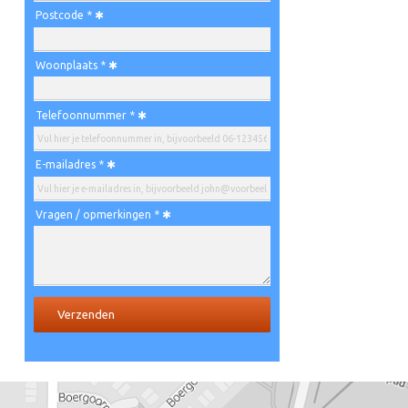
Postcode *
Woonplaats *
Telefoonnummer *
E-mailadres *
Vragen / opmerkingen *